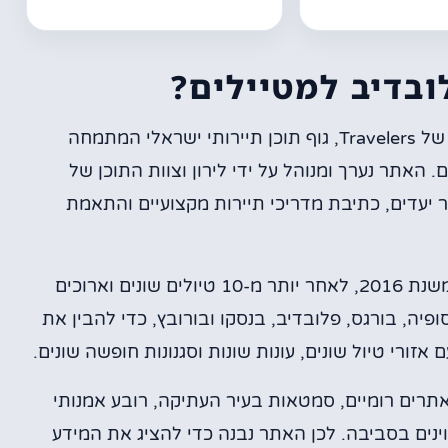
ובדיב למטיילים?
אתר פלובדיב למטיילים פועל כחלק ממערך התוכן של Travelers, גוף תוכן תיירותי ישראלי המתמחה
 האתר נערך ומנוהל על ידי לירון וצוות התוכן של
ת, מחקר יעדים, כתיבת מדריכי תיירות מקצועיים והתאמת
מאחורי האתר עומדת היכרות עמוקה עם בולגריה משנת 2016, לאחר יותר מ-10 טיולים שונים וארוכים
ופיה, בורגס, פלובדיב, בנסקו ובורובץ, כדי להבין את
זורי טיול שונים, עונות שונות וסגנונות חופשה שונים.
תרים רומיים, סמטאות בעיר העתיקה, רובע אמנותי
מצוינים בסביבה. לכן האתר נבנה כדי להציג את המידע