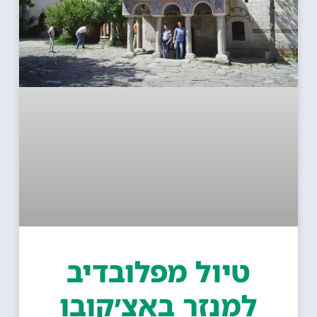
טיול מפלובדיב
למנזר באצ׳קובו