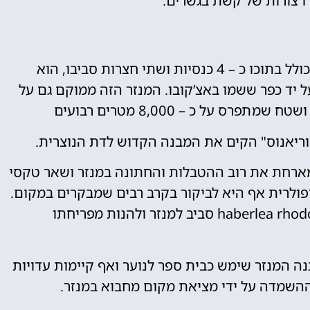
ו צורות של קשת בגשרים.
(bachkovo monastery) הוא בעצם מנזר גדול שכולל בתוכו כ – 4 כנסיות ושתי חצרות סביבו, הוא
ובדיב על יד כפר ששמו באצ’קובו. המנזר הזה ממוקם גם על
וריאנוס" הקים את המבנה הקדוש לדת הנוצרית.
מארחת את רוב ההטבלות והחתונה במנזר ושאר טקסי
פולרית אף היא לביקור בקרב רבים שמבקרים במקום.
בעת עונת האביב ניתן לראות צמח בשם haberlea rhodopensis סביב למנזר ולהנות מפריחתו
בות המאה ה – 12 לספירה מבנה המנזר שימש כבית ספר לנוער ואף קיימות עדויות
ההשמדה על ידי מציאת מקום מחבוא במנזר.