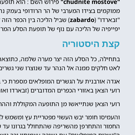
"chudnite mostove"
פירוש השם : הוא תופעת
ממוקמים בצידו המערבי של הר הרודופי בעמק נה
"זבארדו" (
zabardo
) שביל הליכה בין הכפר הזה 
יפייפיה של הליכה עם נוף של תופעת הסלע המרה
קצת היסטוריה
בתחילה, כל הסלע הזה יצר מערה שלמה, כתוצאת
לאט חלקים ממנה אל הנהר עד שנוצרו שני גשרים
אגדה אורבנית על הגשרים המופלאים מספרת כי בז
רועי הצאן באזורי הכפרים המדוברים (זבארדו ואור
רועי הצאן שנתייאשו מן התופעה המקוללת וההר
והעמיסו חומר יבש העשוי מפטריית עץ ומשמש לב
החמור והתחרפן מהשריפה שהתחולל בגרונו עד 