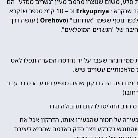
 סלע, משום שנוצרו מהמם מעין "גשרים מסלע" הם
ר שנקרא :
Erkyupriya
וכ – 10 ק"מ מכפר שנקרא
לכפר נוסף ששמו "אורחובו" (
Orehovo
) עושה דרך
יבה של "הגשרים המופלאים".
 ממי הנהר שעבר על יד נהרסה המערה ונפלו לאט
 מלאכותיים עשויים שיש.
מנו היה היה דרקון שהיה מופיע וזורע הרס רב עבור
חובו)
ס הרב החליטו לרקום תחבולה נגדו
עירה על חמור שהבעירו אותו, הדרקון אכל את
שהתנגש בקרקע ויצר סדק באדמה שהביא ליצירת