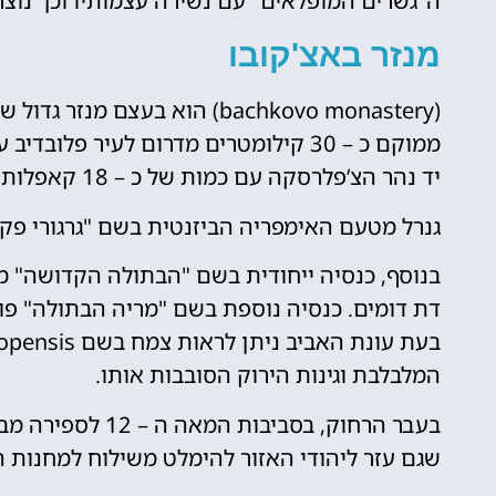
ה"גשרים המופלאים" עם נשירה עצמותיו וכך נוצר
מנזר באצ'קובו
ממוקם כ – 30 קילומטרים מדרום לעיר פל
יד נהר הצ’פלרסקה עם כמות של כ – 18 קאפלות ושטח שמתפרס על כ – 8,000 מטרים רבועים
גנרל מטעם האימפריה הביזנטית בשם "גרגורי פק
בנוסף, כנסיה ייחודית בשם "הבתולה הקדושה" 
דת דומים. כנסיה נוספת בשם "מריה הבתולה" פו
המלבלבת וגינות הירוק הסובבות אותו.
בעבר הרחוק, בסבי
שגם עזר ליהודי האזור להימלט משילוח למחנות 