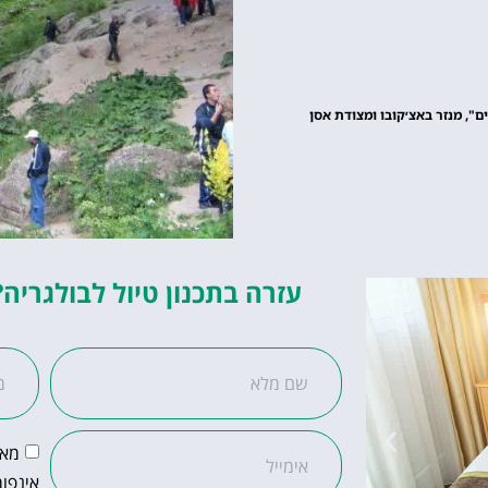
ם", מנזר באצ׳קובו ומצודת אסן
עזרה בתכנון טיול לבולגריה?
מאש
אינפור