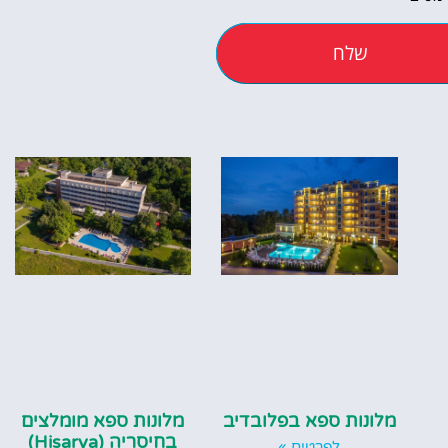
שלח
אטרקציו
וסיורים
הפעילויות השוות בי
לחצו פה!
מלונות ספא בפלובדיב
מלונות ספא מומלצים
בחיסריה (Hisarya)
לפרטים »