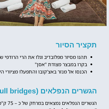
מלונות
תקציר הסיור
מציאת מלון
תהנו מסיור מפלובדיב וגלו את הרי הרודפי 
מומלץ?
בקרו במבצר מצודת "אסן"
לחצו
הכנסו אל מנזר באצ'קובו והתפעלו מציורי הק
פה!
הגשרים הנפלאים (The wonderfull bridges)
הגשרים הנפלאים נמצאים במרחק של כ – 75 ק"מ מדרום לעיר פלובדיב והם מכונים גם בשם :