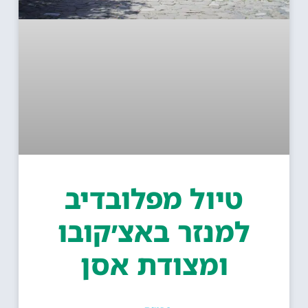
טיול מפלובדיב
למנזר באצ׳קובו
ומצודת אסן