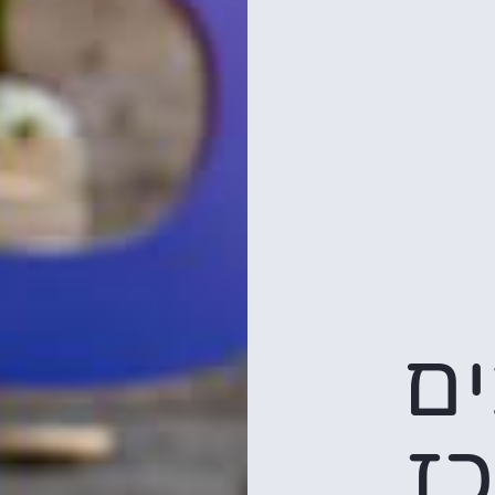
כבים
ז