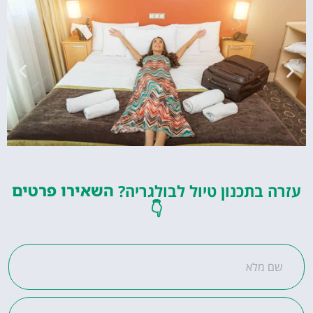
מלונות
ט
בתכנון טיול לבולגריה?
השאירו פרטים
מציאת מלון
👇
מומלץ?
טי
לחצו
פה!