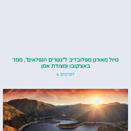
ל מאורגן מפלובדיב ל"גשרים הנפלאים", מנזר
באצ׳קובו ומצודת אסן
לפרטים »