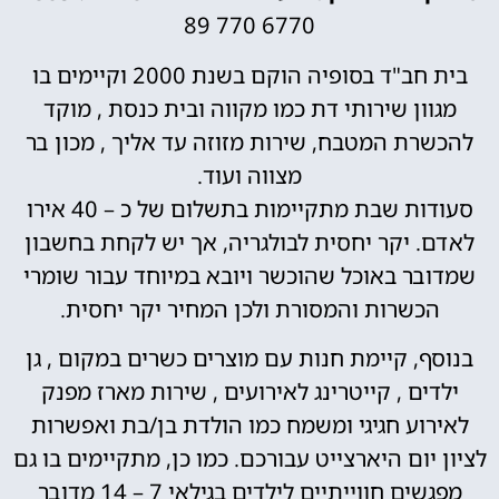
89 770 6770
בית חב"ד בסופיה הוקם בשנת 2000 וקיימים בו
ון שירותי דת כמו מקווה ובית כנסת , מוקד
ת המטבח, שירות מזוזה עד אליך , מכון בר
מצווה ועוד.
סעודות שבת מתקיימות בתשלום של כ – 40 אירו
 יקר יחסית לבולגריה, אך יש לקחת בחשבון
ר באוכל שהוכשר ויובא במיוחד עבור שומרי
כשרות והמסורת ולכן המחיר יקר יחסית.
, קיימת חנות עם מוצרים כשרים במקום , גן
ים , קייטרינג לאירועים , שירות מארז מפנק
וע חגיגי ומשמח כמו הולדת בן/בת ואפשרות
יום היארצייט עבורכם. כמו כן, מתקיימים בו גם
מפגשים חווייתיים לילדים בגילאי 7 – 14 מדובר