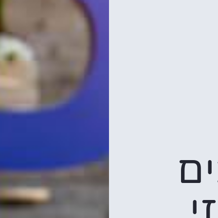
כבים
י