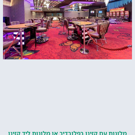
ות עם קזינו בפלובדיב או מלונות ליד קזינו