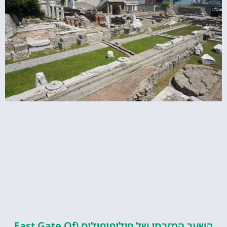
השער המזרחי של פיליפופוליס (East Gate Of