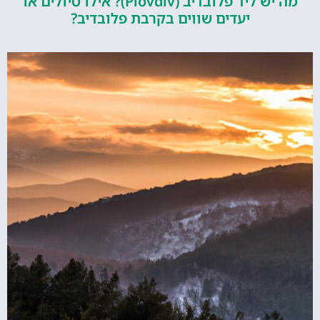
מה יש ליד פלובדיב (Plovdiv)? אילו טיולים או
יעדים שווים בקרבת פלובדיב?